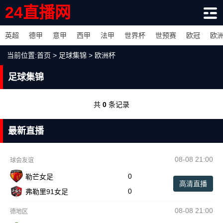
24直播网
英超
德甲
意甲
西甲
法甲
世界杯
世预赛
欧冠
欧
当前位置:
首页
>
足球集锦
>
欧洲杯
足球集锦
共
0
条记录
最新直播
08-08 21:00
球会友谊
0
勒芒女足
高清直播
0
弗勒里91女足
08-08 21:00
德地区