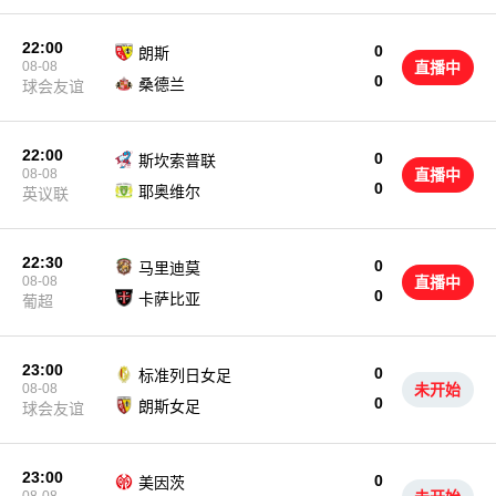
22:00
0
朗斯
08-08
直播中
0
桑德兰
球会友谊
22:00
0
斯坎索普联
08-08
直播中
0
耶奥维尔
英议联
22:30
0
马里迪莫
08-08
直播中
0
卡萨比亚
葡超
23:00
0
标准列日女足
08-08
未开始
0
朗斯女足
球会友谊
23:00
0
美因茨