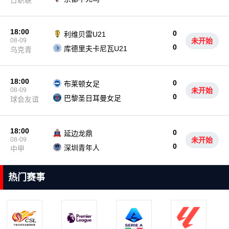
日职联
18:00
0
利维贝雷U21
08-09
未开始
0
库德里夫卡尼瓦U21
乌克青
18:00
0
布莱顿女足
08-09
未开始
0
巴黎圣日耳曼女足
球会友谊
18:00
0
延边龙鼎
08-09
未开始
0
深圳青年人
中甲
热门赛事