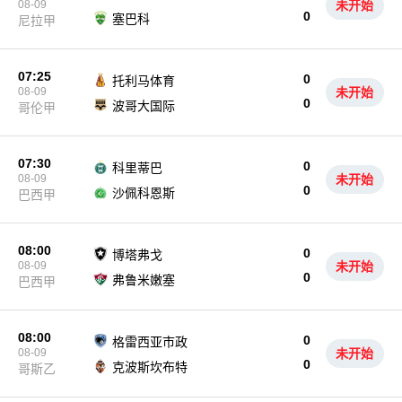
08-09
未开始
0
塞巴科
尼拉甲
07:25
0
托利马体育
08-09
未开始
0
波哥大国际
哥伦甲
07:30
0
科里蒂巴
08-09
未开始
0
沙佩科恩斯
巴西甲
08:00
0
博塔弗戈
08-09
未开始
0
弗鲁米嫩塞
巴西甲
08:00
0
格雷西亚市政
08-09
未开始
0
克波斯坎布特
哥斯乙