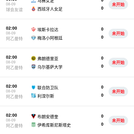
0
马赛女足
08-09
未开始
0
西班牙人女足
球会友谊
02:00
0
埃斯卡拉达
08-09
未开始
0
梅洛小阿根廷
阿乙曼特
02:00
0
弗朗德里亚
08-09
未开始
0
乌尔基萨大学
阿乙曼特
02:00
0
联合防卫队
08-09
未开始
0
利涅尔斯
阿乙曼特
02:00
0
布朗安德奎
08-09
未开始
0
伊希库斯尼斯塔史
阿乙曼特