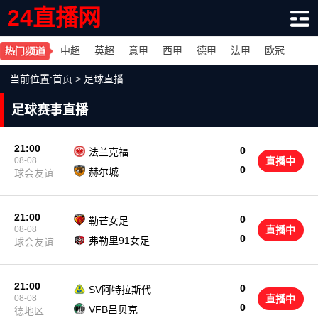
24直播网
中超
英超
意甲
西甲
德甲
法甲
欧冠
当前位置:
首页
>
足球直播
足球赛事直播
21:00
0
法兰克福
08-08
直播中
0
赫尔城
球会友谊
21:00
0
勒芒女足
08-08
直播中
0
弗勒里91女足
球会友谊
21:00
0
SV阿特拉斯代
08-08
直播中
0
VFB吕贝克
德地区