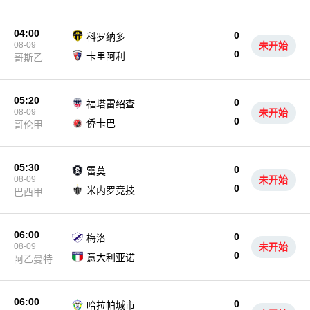
04:00
0
科罗纳多
08-09
未开始
0
卡里阿利
哥斯乙
05:20
0
福塔雷绍查
08-09
未开始
0
侨卡巴
哥伦甲
05:30
0
雷莫
08-09
未开始
0
米内罗竞技
巴西甲
06:00
0
梅洛
08-09
未开始
0
意大利亚诺
阿乙曼特
06:00
0
哈拉帕城市