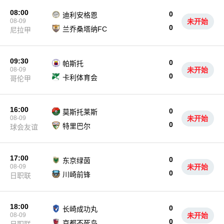
08:00
0
迪利安格恩
08-09
未开始
0
兰乔桑塔纳FC
尼拉甲
09:30
0
帕斯托
08-09
未开始
0
卡利体育会
哥伦甲
16:00
0
莫斯托莱斯
08-09
未开始
0
特里巴尔
球会友谊
17:00
0
东京绿茵
08-09
未开始
0
川崎前锋
日职联
18:00
0
长崎成功丸
08-09
未开始
0
京都不死鸟