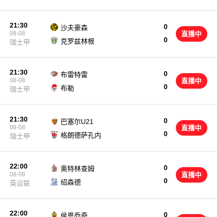
21:30
0
沙夫豪森
08-08
直播中
0
克罗兹林根
瑞士甲
21:30
0
布雷特雷
08-08
直播中
0
布勒
瑞士甲
21:30
0
巴塞尔U21
08-08
直播中
0
格朗德萨孔内
瑞士甲
22:00
0
奥特林查姆
08-08
直播中
0
绍森德
英议联
22:00
0
侯恩乔奇