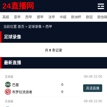
24直播网
英超
意甲
西甲
德甲
法甲
中超
欧洲杯
欧冠
欧协
当前位置:
首页
>
足球录像
>
西甲
足球录像
共
0
条记录
最新直播
08-08 22:00
苏高联
0
巴基
高清直播
0
布罗拉流浪者
08-08 22:00
苏高联