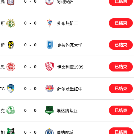
0
-
0
已结束
茨高
阿利安萨
0
-
0
已结束
罗斯
扎布热矿工
0
-
0
已结束
比斯
克拉约瓦大学
0
-
0
已结束
拉恩
伊比利亚1999
0
-
0
已结束
FC
萨尔茨堡红牛
0
-
0
已结束
洛克
埃格纳蒂亚
0
-
0
已结束
里加
迪纳摩城