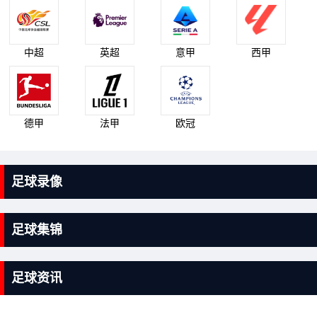
中超
英超
意甲
西甲
德甲
法甲
欧冠
足球录像
足球集锦
足球资讯