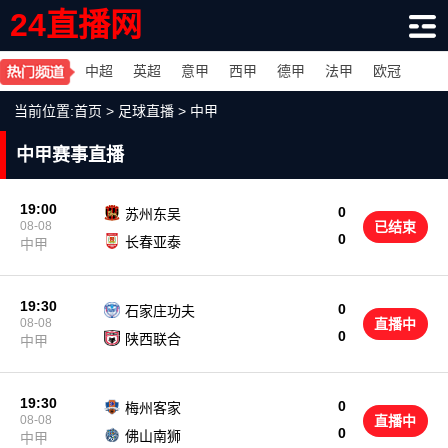
24直播网
中超
英超
意甲
西甲
德甲
法甲
欧冠
当前位置:
首页
>
足球直播
>
中甲
中甲赛事直播
19:00
0
苏州东吴
08-08
已结束
0
长春亚泰
中甲
19:30
0
石家庄功夫
08-08
直播中
0
陕西联合
中甲
19:30
0
梅州客家
08-08
直播中
0
佛山南狮
中甲