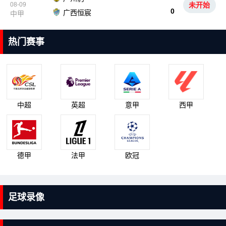
08-09
未开始
0
广西恒宸
中甲
热门赛事
中超
英超
意甲
西甲
德甲
法甲
欧冠
足球录像